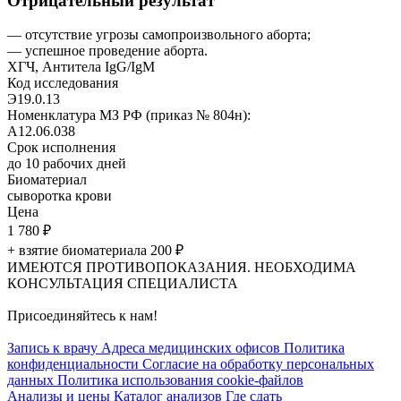
Отрицательный результат
— отсутствие угрозы самопроизвольного аборта;
— успешное проведение аборта.
ХГЧ, Антитела IgG/IgM
Код исследования
Э19.0.13
Номенклатура МЗ РФ (приказ № 804н):
A12.06.038
Срок исполнения
до 10
рабочих дней
Биоматериал
сыворотка крови
Цена
1 780
₽
+ взятие биоматериала 200
₽
ИМЕЮТСЯ ПРОТИВОПОКАЗАНИЯ. НЕОБХОДИМА
КОНСУЛЬТАЦИЯ СПЕЦИАЛИСТА
Присоединяйтесь к нам!
Запись к врачу
Адреса медицинских офисов
Политика
конфиденциальности
Согласие на обработку персональных
данных
Политика использования cookie-файлов
Анализы и цены
Каталог анализов
Где сдать