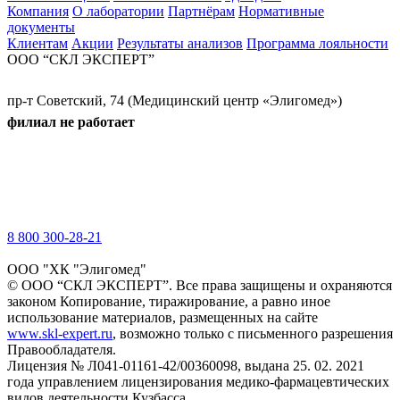
Компания
О лаборатории
Партнёрам
Нормативные
документы
Клиентам
Акции
Результаты анализов
Программа лояльности
ООО “СКЛ ЭКСПЕРТ”
пр-т Советский, 74 (Медицинский центр «Элигомед»)
филиал не работает
8 800 300-28-21
ООО "ХК "Элигомед"
© ООО “СКЛ ЭКСПЕРТ”. Все права защищены и охраняются
законом Копирование, тиражирование, а равно иное
использование материалов, размещенных на сайте
www.skl-expert.ru
, возможно только с письменного разрешения
Правообладателя.
Лицензия № Л041-01161-42/00360098, выдана 25. 02. 2021
года управлением лицензирования медико-фармацевтических
видов деятельности Кузбасса