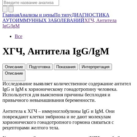
Главная
Анализы и цены
По типу
ДИАГНОСТИКА
АУТОИММУННЫХ ЗАБОЛЕВАНИЙ
ХГЧ, Антитела
IgG/IgM
Все
ХГЧ, Антитела IgG/IgM
Описание
Подготовка
Показания
Интерпретация
Описание
Исследование выявляет количественное содержание антител
IgG и IgM к хорионическому гонадотропину человека.
Используется для выяснения причины бесплодия и
привычного невынашивания беременности.
Антитела к ХГЧ – иммуноглобулины IgG и IgM. Они
повреждают клетки эмбриона и не дают молекулам
хорионического гонадотропного гормона связаться с
рецепторами желтого тела.