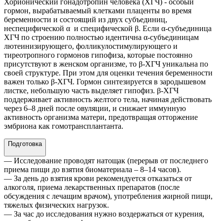
Хорионический гонадотропин человека (ХГЧ) - особый
гормон, вырабатываемый клетками плаценты во время
беременности и состоящий из двух субъединиц,
неспецифической α и специфической β. Если α-субъединица
ХГЧ по строению полностью идентична α-субъединицам
лютеинизирующего, фолликулостимулирующего и
тиреотропного гормонов гипофиза, которые постоянно
присутствуют в женском организме, то β-ХГЧ уникальна по
своей структуре. При этом для оценки течения беременности
важен только β-ХГЧ. Гормон синтезируется в зародышевом
листке, небольшую часть выделяет гипофиз. β-ХГЧ
поддерживает активность желтого тела, начиная действовать
через 6–8 дней после овуляции, и снижает иммунную
активность организма матери, предотвращая отторжение
эмбриона как гомотрансплантанта.
Подготовка
— Исследование проводят натощак (перерыв от последнего
приема пищи до взятия биоматериала – 8–14 часов).
— За день до взятия крови рекомендуется отказаться от
алкоголя, приема лекарственных препаратов (после
обсуждения с лечащим врачом), употребления жирной пищи,
тяжелых физических нагрузок.
— За час до исследования нужно воздержаться от курения,