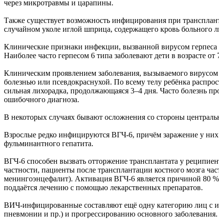
через микротравмы и царапины.
Также существует возможность инфицирования при трансплант
случайном уколе иглой шприца, содержащего кровь больного 
Клинические признаки инфекции, вызванной вирусом герпеса 
Наиболее часто герпесом 6 типа заболевают дети в возрасте от 
Клиническим проявлением заболевания, вызываемого вирусом г
болезнью или псевдокраснухой. По всему телу ребёнка распр
сильная лихорадка, продолжающаяся 3–4 дня. Часто болезнь пр
ошибочного диагноза.
В некоторых случаях бывают осложнения со стороны центральн
Взрослые редко инфицируются ВГЧ-6, причём заражение у них
фульминантного гепатита.
ВГЧ-6 способен вызвать отторжение трансплантата у реципиент
частности, пациенты после трансплантации костного мозга час
менингоэнцефалит). Активация ВГЧ-6 является причиной 80 %
поддаётся лечению с помощью лекарственных препаратов.
ВИЧ-инфицированные составляют ещё одну категорию лиц с и
пневмонии и пр.) и прогрессированию основного заболевания.