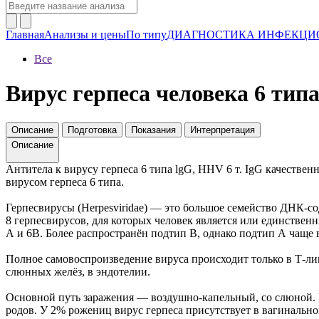
Главная
Анализы и цены
По типу
ДИАГНОСТИКА ИНФЕКЦИ
Все
Вирус герпеса человека 6 типа
Описание
Подготовка
Показания
Интерпретация
Описание
Антитела к вирусу герпеса 6 типа lgG, HHV 6 т. IgG качестве
вирусом герпеса 6 типа.
Герпесвирусы (Herpesviridae) — это большое семейство ДНК-с
8 герпесвирусов, для которых человек является или единствен
А и 6B. Более распространён подтип В, однако подтип А чаще
Полное самовоспроизведение вируса происходит только в Т-ли
слюнных желёз, в эндотелии.
Основной путь заражения — воздушно-капельный, со слюной. Н
родов. У 2% рожениц вирус герпеса присутствует в вагинальном