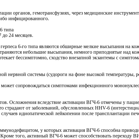
ации органов, гемотрансфузиях, через медицинские инструмент
либо инфицированного.
6 типа
7 до 24 месяцев.
ерпеса 6-го типа являются обширные мелкие высыпания на коже
остраняются небольшие высыпания, немного приподнятые над ко
отекает бессимптомно, сходство внезапной экзантемы с симптом
ой нервной системы (судороги на фоне высокой температуры, р
 может сопровождаться симптомами инфекционного мононуклеоза
ов. Осложнения вследствие активации ВГЧ-6 отмечены у пациент
то страдают от заболеваний, обусловленных HHV-6 (интерстициа
 случаев идиопатической лейкопении после трансплантации печ
ммунодефицитом, у которых активация ВГЧ-6 способна приводи
 Кроме того, активный ВГЧ-6 может способствовать переходу В