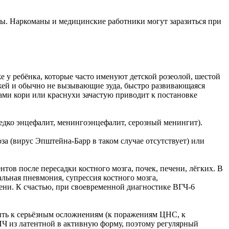
ы. Наркоманы и медицинские работники могут заразиться при
 у ребёнка, которые часто именуют детской розеолой, шестой
жей и обычно не вызывающие зуда, быстро развивающаяся
ами кори или краснухи зачастую приводит к постановке
едко энцефалит, менингоэнцефалит, серозный менингит).
 (вирус Эпштейна-Барр в таком случае отсутствует) или
ов после пересадки костного мозга, почек, печени, лёгких. В
льная пневмония, супрессия костного мозга,
ени. К счастью, при своевременной диагностике ВГЧ-6
ть к серьёзным осложнениям (к поражениям ЦНС, к
ИЧ из латентной в активную форму, поэтому регулярный