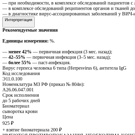
— при необходимости, в комплексе обследований пациентов с
— в комплексе обследований реципиентов органов и тканей до
— в диагностике вирус-ассоциированных заболеваний у ВИЧ
Интерпретация
Рекомендуемые значения
Единицы измерения:
%.
—
менее 42%
— первичная инфекция (3 мес. назад);
—
42–55%
— первичная инфекция (3–5 мес. назад);
—
более 55%
— паст-инфекция.
Вирус герпеса человека 6 типа (Herpesvirus 6), антитела IgG
Код исследования
Э11.0.100
Номенклатура МЗ РФ (приказ № 804н):
A26.06.047.001
Срок исполнения
до 5
рабочих дней
Биоматериал
сыворотка крови
Цена
925
₽
+ взятие биоматериала 200
₽