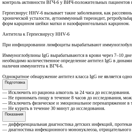
контроль активности ВГЧ-6 у ВИЧ-положительных пациентов в
Герпесвирус HHV-6 вызывает такие заболевания, как рассеянн
хронической усталости, аутоиммунный тиреоидит, ретробульба
форм карцином шейки матки и назофарингеальных карцином.
Антитела к Герпесвирусу HHV-6
При инфицировании лимфоциты вырабатывают иммуноглобули
Иммуноглобулины IgG вырабатываются в крови через 7–10 дней
необходимо количественное определение антител IgG в динам
наличия иммунитета к ВГЧ-6.
Однократное обнаружение антител класса IgG не является од
Подготовка
— Исключить из рациона алкоголь за 24 часа до исследования.
— Не принимать пищу в течение 8 часов до исследования, мож
— Исключить физическое и эмоциональное перенапряжение в т
— Не курить в течение 30 минут до исследования.
Показания
— дифференциальная диагностика детских инфекций, протека
— диагностика инфекционного мононуклеоза, отрицательного