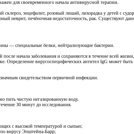
ажен для своевременного начала антивирусной терапии.
ый склероз, энцефалит, розовый лишай, лихорадка у детей с с
рный неврит, печёночная недостаточность, рак. Существуют дан
ны — специальные белки, нейтрализующие бактерии.
 после начала заболевания и сохраняются в течение всей жизн
ике. Определение вирусоспецифических антител IgG может быть
нозначным свидетельством первичной инфекции.
но пить чистую негазированную воду.
ечение 30 минут до исследования.
ющих с высокой температурой и сыпью;
 по вирусу Эпштейна-Барр;