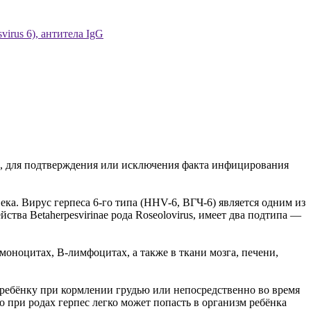
virus 6), антитела IgG
6), для подтверждения или исключения факта инфицирования
а. Вирус герпеса 6-го типа (HHV-6, ВГЧ-6) является одним из
ва Betaherpesvirinae рода Roseolovirus, имеет два подтипа —
оноцитах, В-лимфоцитах, а также в ткани мозга, печени,
 ребёнку при кормлении грудью или непосредственно во время
о при родах герпес легко может попасть в организм ребёнка