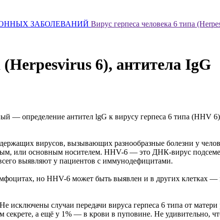
ОННЫХ ЗАБОЛЕВАНИЙ
Вирус герпеса человека 6 типа (Herpes
 (Herpesvirus 6), антитела IgG
нный — определение антител lgG к вирусу герпеса 6 типа (HHV 
одержащих вирусов, вызывающих разнообразные болезни у человек
ным, или основным носителем. HHV-6 — это ДНК-вирус подсемейст
 всего выявляют у пациентов с иммунодефицитами.
мфоцитах, но HHV-6 может быть выявлен и в других клетках — м
е исключены случаи передачи вируса герпеса 6 типа от матери
 секрете, а ещё у 1% — в крови в пуповине. Не удивительно, чт