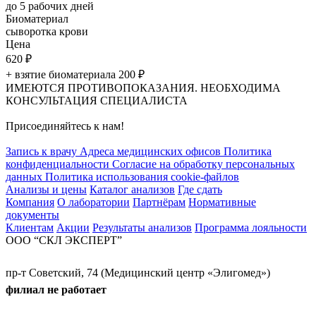
до 5
рабочих дней
Биоматериал
сыворотка крови
Цена
620
₽
+ взятие биоматериала 200
₽
ИМЕЮТСЯ ПРОТИВОПОКАЗАНИЯ. НЕОБХОДИМА
КОНСУЛЬТАЦИЯ СПЕЦИАЛИСТА
Присоединяйтесь к нам!
Запись к врачу
Адреса медицинских офисов
Политика
конфиденциальности
Согласие на обработку персональных
данных
Политика использования cookie-файлов
Анализы и цены
Каталог анализов
Где сдать
Компания
О лаборатории
Партнёрам
Нормативные
документы
Клиентам
Акции
Результаты анализов
Программа лояльности
ООО “СКЛ ЭКСПЕРТ”
пр-т Советский, 74 (Медицинский центр «Элигомед»)
филиал не работает