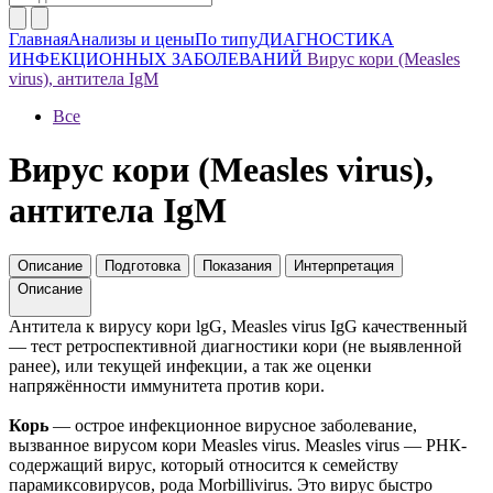
Главная
Анализы и цены
По типу
ДИАГНОСТИКА
ИНФЕКЦИОННЫХ ЗАБОЛЕВАНИЙ
Вирус кори (Measles
virus), антитела IgM
Все
Вирус кори (Measles virus),
антитела IgM
Описание
Подготовка
Показания
Интерпретация
Описание
Антитела к вирусу кори lgG, Measles virus IgG качественный
— тест ретроспективной диагностики кори (не выявленной
ранее), или текущей инфекции, а так же оценки
напряжённости иммунитета против кори.
Корь
— острое инфекционное вирусное заболевание,
вызванное вирусом кори Measles virus. Measles virus — РНК-
содержащий вирус, который относится к семейству
парамиксовирусов, рода Morbillivirus. Это вирус быстро