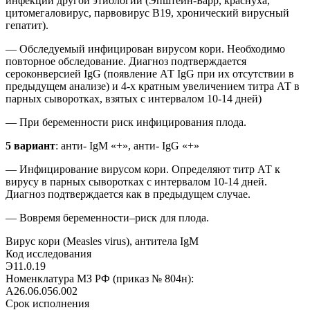
инфекции другой этиологии (Эпштейн-Барр, краснуха,
цитомегаловирус, парвовирус В19, хронический вирусный
гепатит).
— Обследуемый инфицирован вирусом кори. Необходимо
повторное обследование. Диагноз подтверждается
сероконверсией IgG (появление АТ IgG при их отсутствии в
предыдущем анализе) и 4-х кратным увеличением титра АТ в
парных сыворотках, взятых с интервалом 10-14 дней)
— При беременности риск инфицирования плода.
5 вариант
: анти- IgM «+», анти- IgG «+»
— Инфицирование вирусом кори. Определяют титр АТ к
вирусу в парных сыворотках с интервалом 10-14 дней.
Диагноз подтверждается как в предыдущем случае.
— Вовремя беременности–риск для плода.
Вирус кори (Measles virus), антитела IgM
Код исследования
Э11.0.19
Номенклатура МЗ РФ (приказ № 804н):
A26.06.056.002
Срок исполнения