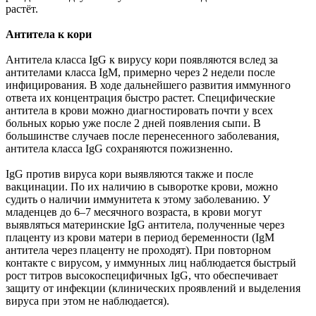
растёт.
Антитела к кори
Антитела класса IgG к вирусу кори появляются вслед за
антителами класса IgM, примерно через 2 недели после
инфицирования. В ходе дальнейшего развития иммунного
ответа их концентрация быстро растет. Специфические
антитела в крови можно диагностировать почти у всех
больных корью уже после 2 дней появления сыпи. В
большинстве случаев после перенесенного заболевания,
антитела класса IgG сохраняются пожизненно.
IgG против вируса кори выявляются также и после
вакцинации. По их наличию в сыворотке крови, можно
судить о наличии иммунитета к этому заболеванию. У
младенцев до 6–7 месячного возраста, в крови могут
выявляться материнские IgG антитела, полученные через
плаценту из крови матери в период беременности (IgM
антитела через плаценту не проходят). При повторном
контакте с вирусом, у иммунных лиц наблюдается быстрый
рост титров высокоспецифичных IgG, что обеспечивает
защиту от инфекции (клинических проявлений и выделения
вируса при этом не наблюдается).