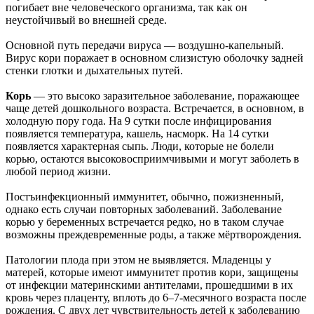
погибает вне человеческого организма, так как он
неустойчивый во внешней среде.
Основной путь передачи вируса — воздушно-капельный.
Вирус кори поражает в основном слизистую оболочку задней
стенки глотки и дыхательных путей.
Корь
— это высоко заразительное заболевание, поражающее
чаще детей дошкольного возраста. Встречается, в основном, в
холодную пору года. На 9 сутки после инфицирования
появляется температура, кашель, насморк. На 14 сутки
появляется характерная сыпь. Люди, которые не болели
корью, остаются высоковосприимчивыми и могут заболеть в
любой период жизни.
Постъинфекционный иммунитет, обычно, пожизненный,
однако есть случаи повторных заболеваний. Заболевание
корью у беременных встречается редко, но в таком случае
возможны преждевременные роды, а также мёртворождения.
Патологии плода при этом не выявляется. Младенцы у
матерей, которые имеют иммунитет против кори, защищены
от инфекции материнскими антителами, прошедшими в их
кровь через плаценту, вплоть до 6–7-месячного возраста после
рождения. С двух лет чувствительность детей к заболеванию