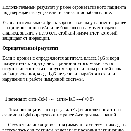
Положительный результат у ранее серонегативного пациента
подтверждает текущее или перенесенное заболевание.
Если антитела класса IgG к кори выявлены у пациента, ранее
вакцинированного и/или не болевшего на момент сдачи
анализа, значит, у него есть стойкий иммунитет, который
защищает от инфекции.
Отрицательный результат
Если в крови не определяются антитела класса IgG к кори,
иммунитета к вирусу нет. Причиной этого может быть
отсутствие контакта с вирусом кори, слишком ранний срок
инфицирования, когда IgG не успели выработаться, или
нарушения в работе иммунной системы.
·
1
вариант
: анти-IgM «-», анти- IgG«-»(<0.8)
— Ложноотрицательный результат? Для исключения этого
феномена IgM определяют не ранее 4-го дня высыпаний.
— Отсутствие инфицирования (иммунная система никогда не
встречалась с инфекцией, человек не проходил вакцинацию