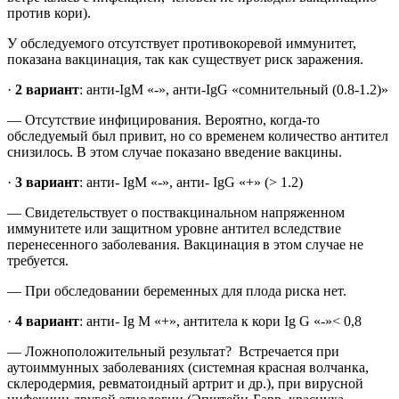
против кори).
У обследуемого отсутствует противокоревой иммунитет,
показана вакцинация, так как существует риск заражения.
·
2 вариант
: анти-IgM «-», анти-IgG «сомнительный (0.8-1.2)»
— Отсутствие инфицирования. Вероятно, когда-то
обследуемый был привит, но со временем количество антител
снизилось. В этом случае показано введение вакцины.
·
3 вариант
: анти- IgM «-», анти- IgG «+» (> 1.2)
— Свидетельствует о поствакцинальном напряженном
иммунитете или защитном уровне антител вследствие
перенесенного заболевания. Вакцинация в этом случае не
требуется.
— При обследовании беременных для плода риска нет.
·
4 вариант
: анти- Ig M «+», антитела к кори Ig G «-»< 0,8
— Ложноположительный результат? Встречается при
аутоиммунных заболеваниях (системная красная волчанка,
склеродермия, ревматоидный артрит и др.), при вирусной