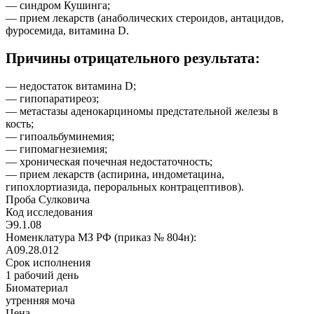
— синдром Кушинга;
— прием лекарств (анаболических стероидов, антацидов,
фуросемида, витамина D.
Причины отрицательного результата:
— недостаток витамина D;
— гипопаратиреоз;
— метастазы аденокарциномы предстательной железы в
кость;
— гипоальбуминемия;
— гипомагнезиемия;
— хроническая почечная недостаточность;
— прием лекарств (аспирина, индометацина,
гипохлортиазида, пероральных контрацептивов).
Проба Сулковича
Код исследования
Э9.1.08
Номенклатура МЗ РФ (приказ № 804н):
A09.28.012
Срок исполнения
1
рабочий день
Биоматериал
утренняя моча
Цена