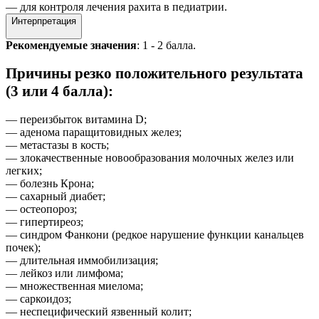
— для контроля лечения рахита в педиатрии.
Интерпретация
Рекомендуемые значения
: 1 - 2 балла.
Причины резко положительного результата
(3 или 4 балла):
— переизбыток витамина D;
— аденома паращитовидных желез;
— метастазы в кость;
— злокачественные новообразования молочных желез или
легких;
— болезнь Крона;
— сахарный диабет;
— остеопороз;
— гипертиреоз;
— синдром Фанкони (редкое нарушение функции канальцев
почек);
— длительная иммобилизация;
— лейкоз или лимфома;
— множественная миелома;
— саркоидоз;
— неспецифический язвенный колит;