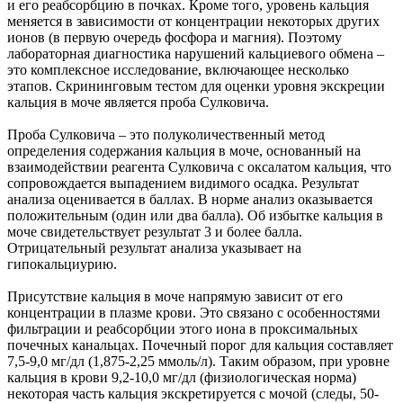
и его реабсорбцию в почках. Кроме того, уровень кальция
меняется в зависимости от концентрации некоторых других
ионов (в первую очередь фосфора и магния). Поэтому
лабораторная диагностика нарушений кальциевого обмена –
это комплексное исследование, включающее несколько
этапов. Скрининговым тестом для оценки уровня экскреции
кальция в моче является проба Сулковича.
Проба Сулковича – это полуколичественный метод
определения содержания кальция в моче, основанный на
взаимодействии реагента Сулковича с оксалатом кальция, что
сопровождается выпадением видимого осадка. Результат
анализа оценивается в баллах. В норме анализ оказывается
положительным (один или два балла). Об избытке кальция в
моче свидетельствует результат 3 и более балла.
Отрицательный результат анализа указывает на
гипокальциурию.
Присутствие кальция в моче напрямую зависит от его
концентрации в плазме крови. Это связано с особенностями
фильтрации и реабсорбции этого иона в проксимальных
почечных канальцах. Почечный порог для кальция составляет
7,5-9,0 мг/дл (1,875-2,25 ммоль/л). Таким образом, при уровне
кальция в крови 9,2-10,0 мг/дл (физиологическая норма)
некоторая часть кальция экскретируется с мочой (следы, 50-