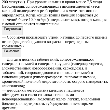
200 мг/сутки). При уровне кальция в крови менее 7,5 мг/дл
(заболевания, сопровождающиеся гипокальциемией) весь
кальций подвергается реабсорбции и в моче этот ион не
определяется. Когда концентрация кальция возрастает до
значений более 10,0 мг/дл (гиперкальциемия), потеря кальция
с мочой становится значительной.
Подготовка
— Сбор мочи производить утром, натощак до первого приема
пищи (для детей грудного возраста – перед первым
кормлением).
Показания
— Для диагностики заболеваний, сопровождающихся
гиперкальциемией и гиперкальциурией (гиперпаратиреоза,
злокачественных новообразований, саркоидоза), и
заболеваний, сопровождающихся гипокальциемией и
гипокальциурией (гипопаратиреоза, гипомагнезиемии,
хронической почечной недостаточности, острого панкреатита,
алкоголизма);
— для оценки метаболизма кальция у пациентов,
обследуемых в связи со злокачественными
новообразованиями (молочных желез, легких, миеломной
болезни), гипертиреозом, туберкулезом и некоторыми
другими;