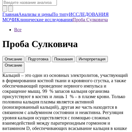
Главная
Анализы и цены
По типу
ИССЛЕДОВАНИЯ
МОЧИ
Клинические исследования
Проба Сулковича
Все
Проба Сулковича
Описание
Подготовка
Показания
Интерпретация
Описание
Кальций – это один из основных электролитов, участвующий
в формировании костной ткани и кровяного сгустка, а также
обеспечивающий проведение нервного импульса и
сокращение мышц. 99 % запасов кальция организма
присутствуют в костях и лишь 1 % – в плазме крови. Только
половина кальция плазмы является активной
(ионизированный кальций), другая же часть находится в
связанном с альбумином состоянии и неактивна. Регуляция
уровня кальция осуществляется с помощью сложных
взаимодействий между паратиреоидным гормоном и
витамином D, обеспечивающих всасывание кальция в кишке