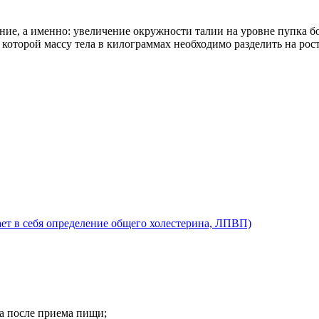
ие, а именно: увеличение окружности талии на уровне пупка бо
 которой массу тела в килограммах необходимо разделить на рост
т в себя определение общего холестерина, ЛПВП)
са после приема пищи;