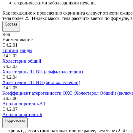
с хроническими заболеваниями печени.
Как показание к проведению скрининга следует отнести ожирен
тела более 25. Индекс массы тела рассчитывается по формуле, в
Состав
Код
Наименование
Э4.2.01
Триглицериды
Э4.2.02
Холестерин общий
Э4.2.03
Холестерин- ЛПВП (альфа-холестерин)
Э4.2.04
Холестерин- ЛПНП (бета-холестерин)
Э4.2.05
Коэффициент атерогенности ОХС (Холестерол Общий) (включае
Э4.2.06
Аполипопротеин-А1
Э4.2.07
Аполипопротеин-Б
Подготовка
— кровь сдается утром натощак или не ранее, чем через 2–4 ча