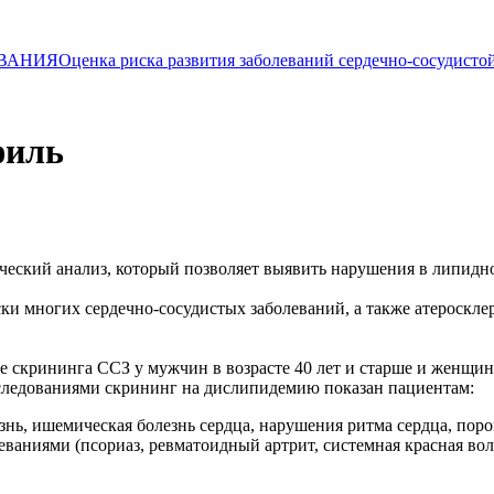
ВАНИЯ
Оценка риска развития заболеваний сердечно-сосудист
филь
ский анализ, который позволяет выявить нарушения в липидн
ки многих сердечно-сосудистых заболеваний, а также атеросклер
 скрининга ССЗ у мужчин в возрасте 40 лет и старше и женщин 
исследованиями скрининг на дислипидемию показан пациентам:
нь, ишемическая болезнь сердца, нарушения ритма сердца, пороки
ниями (псориаз, ревматоидный артрит, системная красная волч