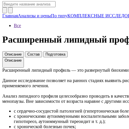
Главная
Анализы и цены
По типу
КОМПЛЕКСНЫЕ ИССЛЕДО
Все
Расширенный липидный про
Описание
Состав
Подготовка
Описание
Расширенный липидный профиль — это развернутый биохимиче
Данное исследование позволяет на ранних стадиях выявить рис
применяемого лечения.
Анализ липидного профиля целесообразно проводить в качестве
менопаузы. Вне зависимости от возраста наравне с другими 
с сердечно-сосудистой патологией (гипертоническая болез
с хроническими аутоиммунными воспалительными заболева
гипотиреоз, аутоиммунный тиреоидит и т. д.);
с хронической болезнью почек;