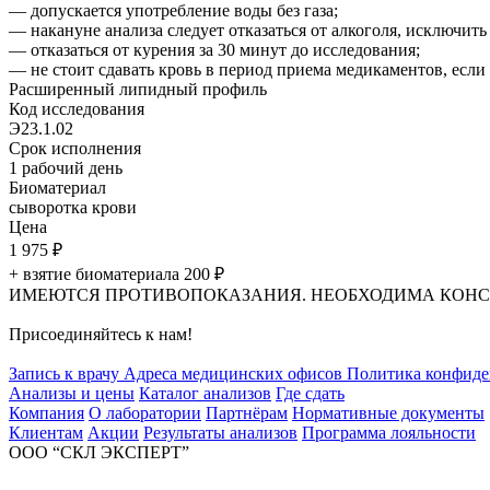
— допускается употребление воды без газа;
— накануне анализа следует отказаться от алкоголя, исключит
— отказаться от курения за 30 минут до исследования;
— не стоит сдавать кровь в период приема медикаментов, если 
Расширенный липидный профиль
Код исследования
Э23.1.02
Срок исполнения
1
рабочий день
Биоматериал
сыворотка крови
Цена
1 975
₽
+ взятие биоматериала 200
₽
ИМЕЮТСЯ ПРОТИВОПОКАЗАНИЯ. НЕОБХОДИМА КОНС
Присоединяйтесь к нам!
Запись к врачу
Адреса медицинских офисов
Политика конфиде
Анализы и цены
Каталог анализов
Где сдать
Компания
О лаборатории
Партнёрам
Нормативные документы
Клиентам
Акции
Результаты анализов
Программа лояльности
ООО “СКЛ ЭКСПЕРТ”