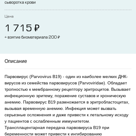
сыворотка крови
Цена
₽
1 715
₽
+ взятие биоматериала 200
Описание
Парвовирус (Parvovirus В19) - один из наиболее мелких ДНК-
вирусов из семейства парвовирусов (Parvoviridae). Обладает
тропностью к мембранному рецептору эритроцитов. Вызывает
инфекционную эритему, поражение суставов и хроническую
анемию. Парвовирус В19 размножается в эритробластоцитах,
вызывая временную анемию. Инфекция может вызвать
серьезные осложнения и даже привести к летальному исходу
у пациентов с ослабленным иммунитетом.
Трансплацентарная передача парвовируса В19 при
беременности может привести к ингибированию