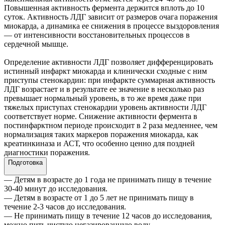
Повышенная активность фермента держится вплоть до 10
суток. Активность ЛДГ зависит от размеров очага поражения
миокарда, а динамика ее снижения в процессе выздоровления
— от интенсивности восстановительных процессов в
сердечной мышце.
Определение активности ЛДГ позволяет дифференцировать
истинный инфаркт миокарда и клинически сходные с ним
приступы стенокардии: при инфаркте суммарная активность
ЛДГ возрастает и в результате ее значение в несколько раз
превышает нормальный уровень, в то же время даже при
тяжелых приступах стенокардии уровень активности ЛДГ
соответствует норме. Снижение активности фермента в
постинфарктном периоде происходит в 2 раза медленнее, чем
нормализация таких маркеров поражения миокарда, как
креатинкиназа и АСТ, что особенно ценно для поздней
диагностики поражения.
Подготовка
— Детям в возрасте до 1 года не принимать пищу в течение
30-40 минут до исследования.
— Детям в возрасте от 1 до 5 лет не принимать пищу в
течение 2-3 часов до исследования.
— Не принимать пищу в течение 12 часов до исследования,
можно пить чистую негазированную воду.