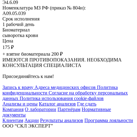
Э4.6.09
Номенклатура МЗ РФ (приказ № 804н):
A09.05.039
Срок исполнения
1
рабочий день
Биоматериал
сыворотка крови
Цена
175
₽
+ взятие биоматериала 200
₽
ИМЕЮТСЯ ПРОТИВОПОКАЗАНИЯ. НЕОБХОДИМА
КОНСУЛЬТАЦИЯ СПЕЦИАЛИСТА
Присоединяйтесь к нам!
Запись к врачу
Адреса медицинских офисов
Политика
конфиденциальности
Согласие на обработку персональных
данных
Политика использования cookie-файлов
Анализы и цены
Каталог анализов
Где сдать
Компания
О лаборатории
Партнёрам
Нормативные
документы
Клиентам
Акции
Результаты анализов
Программа лояльности
ООО “СКЛ ЭКСПЕРТ”