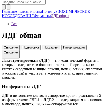
Главная
Анализы и цены
По типу
БИОХИМИЧЕСКИЕ
ИССЛЕДОВАНИЯ
Ферменты
ЛДГ общая
Все
ЛДГ общая
Описание
Подготовка
Показания
Интерпретация
Описание
Лактатдегидрогеназа (ЛДГ)
— гликолитический фермент,
который содержится в большинстве тканей организма (в
клетках сердечной мышцы, печени, почек, легких, скелетной
мускулатуры) и участвует в конечных этапах превращения
глюкозы.
Изоферменты ЛДГ
ЛДГ в цитоплазме клеток и сыворотке крови представлена 5
изоферментами: ЛДГ-1 и ЛДГ-2 — содержащиеся в основном
в миокарде, почках; ЛДГ-3 — обнаруживается