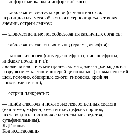
— инфаркт миокарда и инфаркт лёгкого;
— заболевания системы крови (гемолитическая,
пернициозная, мегалобластная и серповидно-клеточная
анемии, острый лейкоз);
— злокачественные новообразования различных органов;
— заболевания скелетных мышц (травма, атрофия);
— патология почек (гломерулонефриты, пиелонефриты,
инфаркт почки и т. п);
любые патологические процессы, которые сопровождаются
разрушением клеток и потерей цитоплазмы (травматический
шок, гемолиз, обширные ожоги, гипоксия, крайняя
гипотермия и т. д.);
— острый панкреатит;
— приём алкоголя и некоторых лекарственных средств
(например, кофеин, анестетики, цефалоспорины,
нестероидные противовоспалительные средства,
сульфаниламиды).
ЛДГ общая
Код исследования