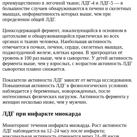
преимущественно в легочной ткани; ЛДГ-4 и ЛДГ-5 — в
большинстве случаев обнаруживаются в печени и скелетных
мышцах, информативность которых выше, чем при
определении общей ЛДГ.
Цинксодержащий фермент, локализующийся в основном в
цитоплазме и обнаруживающийся практически во всех
органах и тканях человека. Наибольшая активность
отмечается в почках, печени, сердце, скелетных мышцах,
поджелудочной железе, клетках крови. В эритроцитах её
уровень в 100 раз выше, чем в сыворотке. У детей активность
фермента выше, чем у взрослых, с возрастом активность ЛДГ
сыворотки плавно снижается.
Показатели активности ЛДГ зависят от метода исследования.
Повышенная активность ЛДГ в физиологических условиях
наблюдается у беременных, новорожденных, после
интенсивных физических нагрузок. Активность фермента у
женщин несколько ниже, чем у мужчин.
ЛДГ при инфаркте миокарда
Мониторинг течения инфаркта миокарда. Рост активности
ЛДГ наблюдается на 12–24 часу после инфаркта;
максимальная активность отмечается через 24–48 часов.