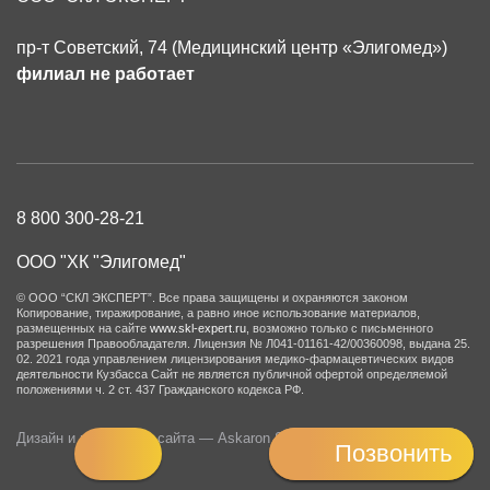
пр-т Советский, 74 (Медицинский центр «Элигомед»)
филиал не работает
8 800 300-28-21
ООО "ХК "Элигомед"
© ООО “СКЛ ЭКСПЕРТ”. Все права защищены и охраняются законом
Копирование, тиражирование, а равно иное использование материалов,
размещенных на сайте
www.skl-expert.ru
, возможно только с письменного
разрешения Правообладателя.
Лицензия № Л041-01161-42/00360098, выдана 25.
02. 2021 года управлением лицензирования медико-фармацевтических видов
деятельности Кузбасса
Сайт не является публичной офертой определяемой
положениями ч. 2 ст. 437 Гражданского кодекса РФ.
Дизайн и разработка сайта —
Askaron Systems
.
Позвонить
Позвонить