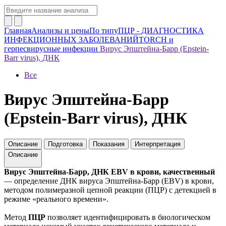
Главная
Анализы и цены
По типу
ПЦР - ДИАГНОСТИКА
ИНФЕКЦИОННЫХ ЗАБОЛЕВАНИЙ
TORCH и
герпесвирусные инфекции
Вирус Эпштейна-Барр (Epstein-
Barr virus), ДНК
Все
Вирус Эпштейна-Барр
(Epstein-Barr virus), ДНК
Описание
Подготовка
Показания
Интерпретация
Описание
Вирус Эпштейна-Барр, ДНК EBV в крови, качественный
— определение ДНК вируса Эпштейна-Барр (EBV) в крови,
методом полимеразной цепной реакции (ПЦР) с детекцией в
режиме «реального времени».
Метод
ПЦР
позволяет идентифицировать в биологическом