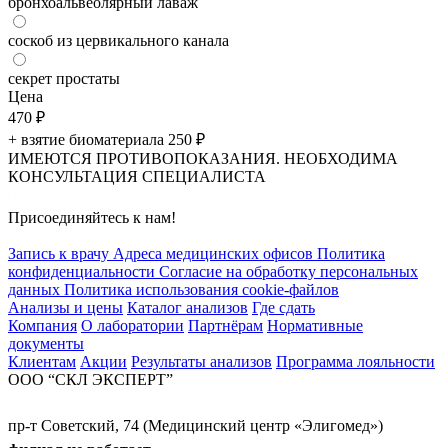
бронхоальвеолярный лаваж
соскоб из цервикального канала
секрет простаты
Цена
470
₽
+ взятие биоматериала 250
₽
ИМЕЮТСЯ ПРОТИВОПОКАЗАНИЯ. НЕОБХОДИМА
КОНСУЛЬТАЦИЯ СПЕЦИАЛИСТА
Присоединяйтесь к нам!
Запись к врачу
Адреса медицинских офисов
Политика
конфиденциальности
Согласие на обработку персональных
данных
Политика использования cookie-файлов
Анализы и цены
Каталог анализов
Где сдать
Компания
О лаборатории
Партнёрам
Нормативные
документы
Клиентам
Акции
Результаты анализов
Программа лояльности
ООО “СКЛ ЭКСПЕРТ”
пр-т Советский, 74 (Медицинский центр «Элигомед»)